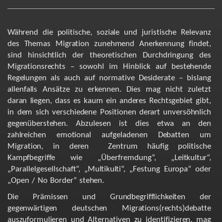
Während
die
politische,
soziale
und
juristische
Relevanz
des
Themas
Migration
zunehmend
Anerkennung
findet,
sind
hinsichtlich
der
theoretischen
Durchdringung
des
Migrationsrechts
–
sowohl
im
Hinblick
auf
bestehende
Regelungen
als
auch
auf
normative
Desiderate
–
bislang
allenfalls
Ansätze
zu
erkennen.
Dies
mag
nicht
zuletzt
daran
liegen,
dass
es
kaum
ein
anderes
Rechtsgebiet
gibt,
in
dem
sich
verschiedene
Positionen
derart
unversöhnlich
gegenüberstehen.
Abzulesen
ist
dies
etwa
an
den
zahlreichen
emotional
aufgeladenen
Debatten
um
Migration,
in
deren
Zentrum
häufig
politische
Kampfbegriffe
wie
„Überfremdung“,
„Leitkultur“,
„Parallelgesellschaft“,
„Multikulti“,
„Festung
Europa“
oder
„Open
/
No
Border“
stehen.
Die
Prämissen
und
Grundbegrifflichkeiten
der
gegenwärtigen
deutschen
Migrations(rechts)debatte
auszuformulieren
und
Alternativen
zu
identifizieren,
mag