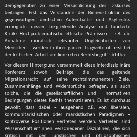
demgegenüber
zu
einer
Versachlichung
des
Diskurses
beitragen.
Erst
das
Verständnis
der
Binnenstruktur
des
gegenwärtigen
deutschen
Aufenthalts-
und
Asylrechts
ermöglicht
dessen
tiefgreifende
Analyse
und
fundierte
Kritik:
Hochproblematische
ethische
Prämissen
–
z.B.
die
Annahme
moralisch
relevanter
Ungleichheiten
von
Menschen
–
werden
in
ihrer
ganzen
Tragweite
oft
erst
bei
der
kritischen
Arbeit
am
konkreten
R
e
c
h
t
s
b
e
g
r
i
f
f
s
i
c
h
t
ba
r
.
Vor
diesem
Hintergrund
versammelt
diese
interdisziplinäre
Konferenz
sowohl
Beiträge
,
die
das
geltende
Migrationsrecht
auf
seine
rechtsimmanenten
Ziele,
Zusammenhänge
und
Widersprüche
befragen,
als
auch
solche,
die
die
gesellschaftlichen
und
normativen
Bedingungen
dieses
Rechts
thematisieren.
Es
ist
durchaus
gewollt,
dass
dabei
–
ausgehend
z.B.
von
liberalen,
kommunitaristischen
oder
marxistischen
Paradigmen
–
kontroverse
Positionen
vertreten
werden.
Vertreten
sind
Wissenschaftler*innen
verschiedener
Disziplinen,
die
sich
kritisch
mit
den
juristischen
und
philosophischen