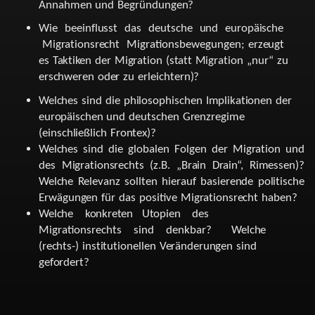
Annahmen
und
Begründungen?
Wie
beeinflusst
das
deutsche
und
europäische
Migrationsrecht
Migrationsbewegungen;
erzeugt
es
Taktiken
der
Migration
(statt
Migration
„nur“
zu
erschweren
oder
zu
erleichtern)?
Welches
sind
die
philosophischen
Implikationen
der
europäischen
und
deutschen
Grenzregime
(einschließlich
Frontex)?
Welches
sind
die
globalen
Folgen
der
Migration
und
des
Migrationsrechts
(z.B.
„Brain
Drain“,
Rimessen)?
Welche
Relevanz
sollten
hierauf
basierende
politische
Erwägungen
für
das
positive
Migrationsrecht
haben?
Welche
konkreten
Utopien des
Migrationsrechts
sind
denkbar?
Welche
(rechts-)
institutionellen
Veränderungen
sind
gefordert?