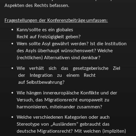
Aspekten
des
Rechts
befassen.
Fragestellungen
der
Konferenzbeiträge umfassen:
Kann/sollte
es
ein
globales
Recht
auf
Freizügigkeit
geben?
Wem
sollte
Asyl
gewährt
werden?
Ist
die
Institution
des
Asyls
überhaupt
wünschenswert?
Welche
(rechtlichen)
Alternativen
sind
denkbar?
Wie
verhält
sich
das
gesetzgeberische
Ziel
der
Integration
zu
einem
Recht
auf
Selbstbewahrung?
Wie
hängen
innereuropäische
Konflikte
und
der
Versuch,
das
Migrationsrecht
europaweit
zu
harmonisieren,
miteinander
zusammen?
Welche
verschiedenen
Kategorien
oder
auch
Stereotype
von
„Ausländern“
gebraucht
das
deutsche
Migrationsrecht?
Mit
welchen
(impliziten)